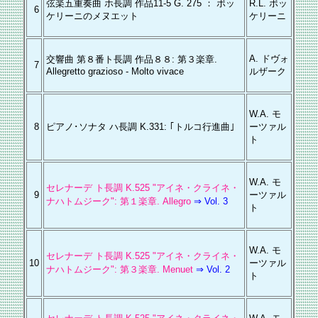
弦楽五重奏曲 ホ長調 作品11-5 G. 275 ： ボッ
R.L. ボッ
6
ケリーニのメヌエット
ケリーニ
A. ドヴォ
交響曲 第８番ト長調 作品８８: 第３楽章.
7
Allegretto grazioso - Molto vivace
ルザーク
W.A. モ
8
ピアノ･ソナタ ハ長調 K.331: ｢トルコ行進曲｣
ーツァル
ト
W.A. モ
セレナーデ ト長調 K.525 "アイネ・クライネ・
9
ーツァル
ナハトムジーク": 第１楽章. Allegro
⇒ Vol. 3
ト
W.A. モ
セレナーデ ト長調 K.525 "アイネ・クライネ・
10
ーツァル
ナハトムジーク": 第３楽章. Menuet
⇒ Vol. 2
ト