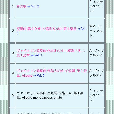
F. メンデ
1
春の歌
⇒ Vol. 2
ルスゾー
ン
W.A. モ
交響曲 第４０番 ト短調 K.550: 第１楽章
⇒ Vol.
2
ーツァル
3
ト
ヴァイオリン協奏曲 作品８の４ へ短調「冬」:
A. ヴィヴ
3
ァルディ
第１楽章
⇒ Vol. 3
ヴァイオリン協奏曲 作品３の６ イ短調: 第１楽
A. ヴィヴ
4
ァルディ
章. Allegro
⇒ Vol. 5
F. メンデ
ヴァイオリン協奏曲 ホ短調 作品６４: 第１楽
5
ルスゾー
章. Allegro molto appassionato
ン